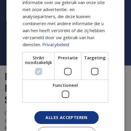
informatie over uw gebruik van onze site
continue communicatie. Dankzij korte lijnen én een
met onze advertentie- en
up-to-date track en trace systeem weet u altijd hoe
analysepartners, die deze kunnen
het ervoor staat. U komt niet voor verrassingen te
combineren met andere informatie die u
staan en kunt erop vertrouwen dat uw zending veilig
aan hen heeft verstrekt of die zij hebben
aankomt. Of u nu een eenmalige spoedzending hebt
verzameld door uw gebruik van hun
of juist op zoek bent naar vaste ondersteuning; ons
diensten.
Privacybeleid
transportbedrijf gaat altijd voor het beste resultaat.
Uw tevredenheid is onze prioriteit!
Strikt
Prestatie
Targeting
noodzakelijk
NEEM CONTACT OP OM ONZE
KOERIERSDIENSTEN IN TE
Functioneel
SCHAKELEN
Ongeacht of het gaat om sneltransport, koeltransport
ALLES ACCEPTEREN
of een andere opdracht in Breda; op Mila Transport
kunt u rekenen. Met een uitgebreid wagenpark,