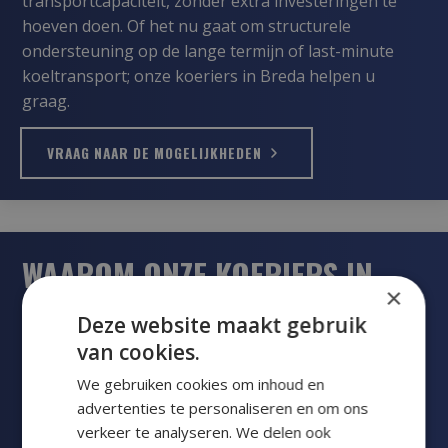
transportcapaciteit, zonder extra investeringen te
hoeven doen. Of het nu gaat om structurele
ondersteuning op de lange termijn of last-minute
koeltransport; onze koeriers in Breda helpen u
graag.
VRAAG NAAR DE MOGELIJKHEDEN
WAAROM ONZE KOERIERS IN
×
BREDA
Deze website maakt gebruik
van cookies.
Wanneer u kiest voor de koeriersdiensten van Mila
We gebruiken cookies om inhoud en
Transport nabij Breda, kiest u voor een betrouwbare
advertenties te personaliseren en om ons
partner die uw belangen voorop heeft staan. Wij
verkeer te analyseren. We delen ook
denken met u mee, schakelen snel en zorgen voor